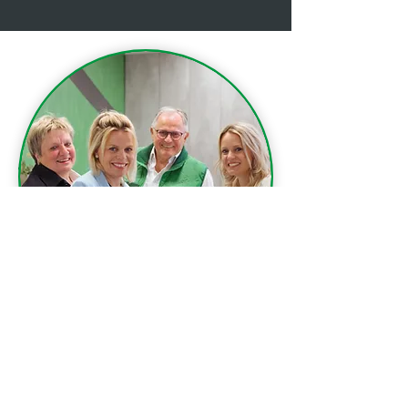
ÜBER UNS
Die tectum GmbH wurde im Jahr
2009 gegründet. Seitdem haben wir
durch Erweiterungen und