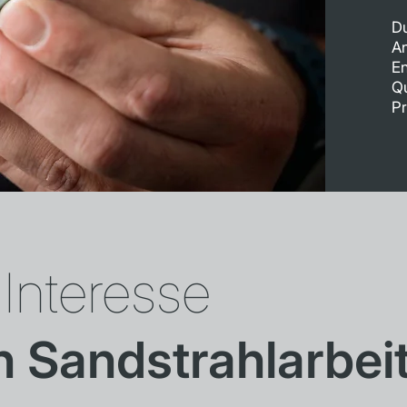
Du
An
En
Qu
Pr
Interesse
n Sandstrahlarbei